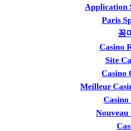
Application
Paris S
꽁
Casino 
Site C
Casino 
Meilleur Casi
Casino
Nouveau 
Cas