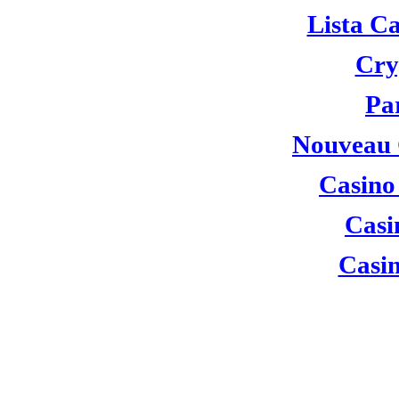
Lista C
Cry
Par
Nouveau 
Casino
Casi
Casi