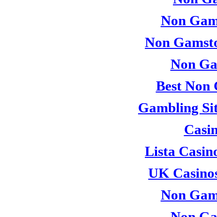
Non Gam
Non Gamsto
Non Ga
Best Non 
Gambling Si
Casi
Lista Casi
UK Casino
Non Gam
Non Ga