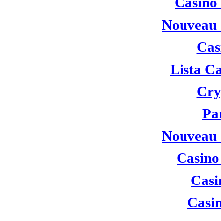
Casino
Nouveau 
Cas
Lista C
Cry
Par
Nouveau 
Casino
Casi
Casi