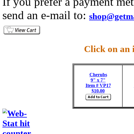
If you prefer a payment met
send an e-mail to:
shop@getma
Click on an 
Cherubs
9" x 7"
Item # VP17
$10.00