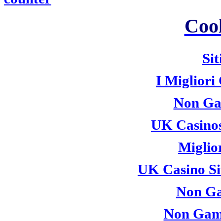
Cool
Sit
I Miglior
Non Ga
UK Casino
Miglio
UK Casino Si
Non Ga
Non Gam